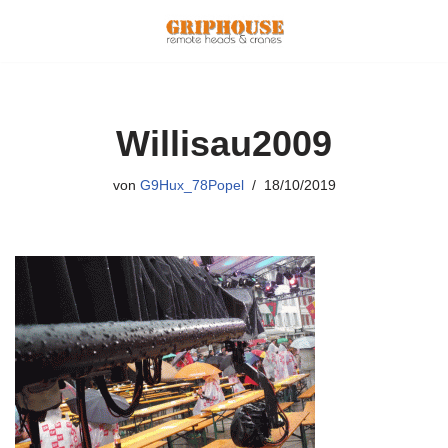
Zum
Inhalt
springen
Willisau2009
von
G9Hux_78Popel
18/10/2019