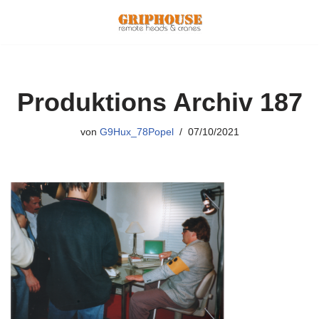
Zum
Inhalt
springen
Produktions Archiv 187
von
G9Hux_78Popel
07/10/2021