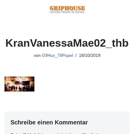
Zum
Inhalt
springen
KranVanessaMae02_thb
von
G9Hux_78Popel
18/10/2019
Schreibe einen Kommentar