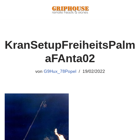
Zum
Inhalt
springen
KranSetupFreiheitsPalm
aFAnta02
von
G9Hux_78Popel
19/02/2022