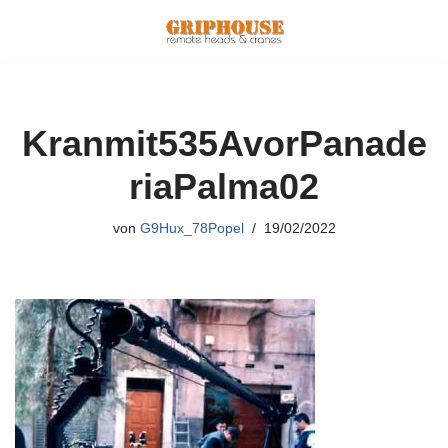
Zum
Inhalt
springen
Kranmit535AvorPanade
riaPalma02
von
G9Hux_78Popel
19/02/2022