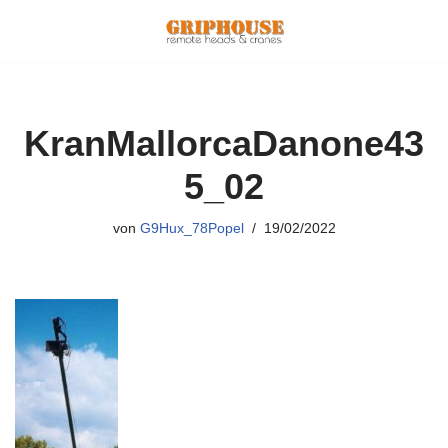
Zum
Inhalt
springen
KranMallorcaDanone43
5_02
von
G9Hux_78Popel
19/02/2022