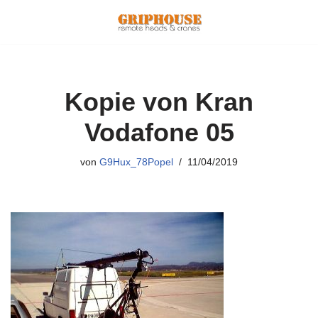
Zum
Inhalt
springen
Kopie von Kran
Vodafone 05
von
G9Hux_78Popel
11/04/2019