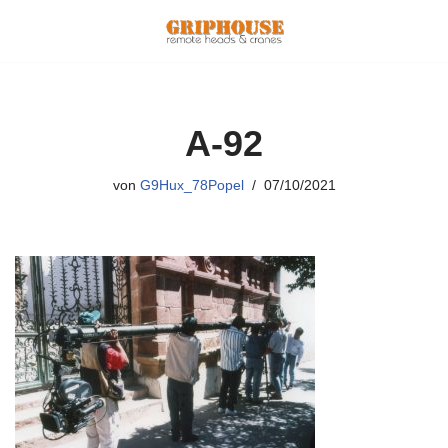
Zum
Inhalt
springen
A-92
von
G9Hux_78Popel
07/10/2021