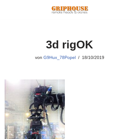
Zum
Inhalt
springen
3d rigOK
von
G9Hux_78Popel
18/10/2019