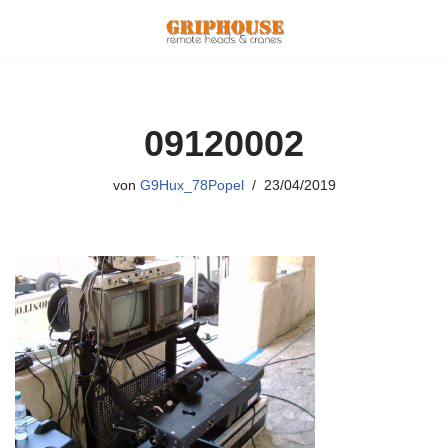
Zum
Inhalt
springen
09120002
von
G9Hux_78Popel
23/04/2019