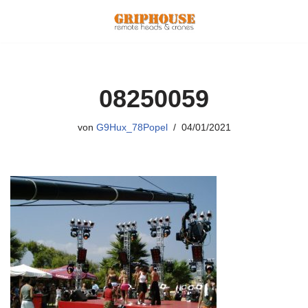
Zum
Inhalt
springen
08250059
von
G9Hux_78Popel
04/01/2021