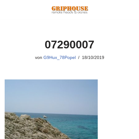
Zum
Inhalt
springen
07290007
von
G9Hux_78Popel
18/10/2019